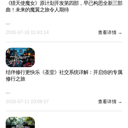
《猎天使魔女》原计划开发第四部，早已构思全新三部
曲！未来的魔翼之旅令人期待
···
2026-07-16 01:43:14
查看详情 →
结伴修行更快乐《圣堂》社交系统详解：开启你的专属
修行之旅
···
2026-07-11 03:09:57
查看详情 →