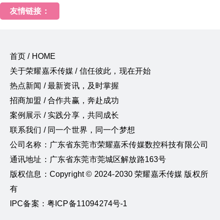
友情链接：
首页 / HOME
关于荣耀嘉禾传媒 / 信任彼此，现在开始
热点新闻 / 最新资讯，及时掌握
招商加盟 / 合作共赢，奔赴成功
案例展示 / 实践分享，共同成长
联系我们 / 同一个世界，同一个梦想
公司名称：广东省东莞市荣耀嘉禾传媒数控科技有限公司
通讯地址：广东省东莞市莞城区解放路163号
版权信息：Copyright © 2024-2030 荣耀嘉禾传媒 版权所
有
IPC备案：粤ICP备11094274号-1