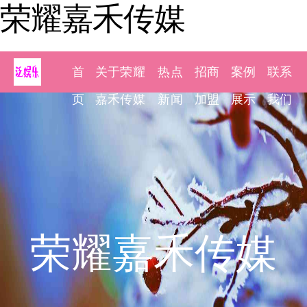
荣耀嘉禾传媒
首
关于荣耀
热点
招商
案例
联系
页
嘉禾传媒
新闻
加盟
展示
我们
荣耀嘉禾传媒