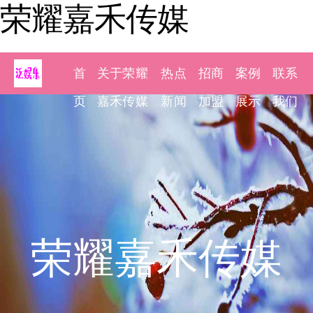
荣耀嘉禾传媒
首
关于荣耀
热点
招商
案例
联系
页
嘉禾传媒
新闻
加盟
展示
我们
荣耀嘉禾传媒